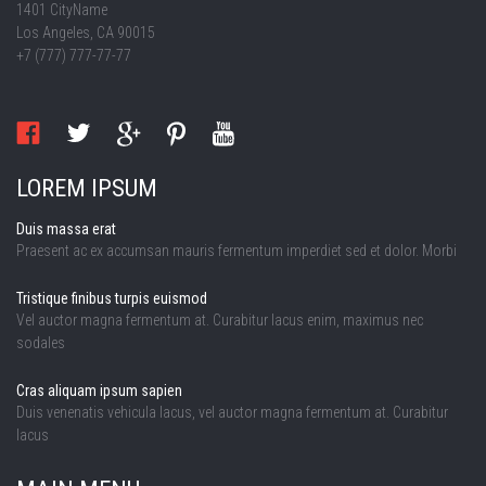
1401 CityName
Los Angeles, CA 90015
+7 (777) 777-77-77
LOREM IPSUM
Duis massa erat
Praesent ac ex accumsan mauris fermentum imperdiet sed et dolor. Morbi
Tristique finibus turpis euismod
Vel auctor magna fermentum at. Curabitur lacus enim, maximus nec
sodales
Cras aliquam ipsum sapien
Duis venenatis vehicula lacus, vel auctor magna fermentum at. Curabitur
lacus