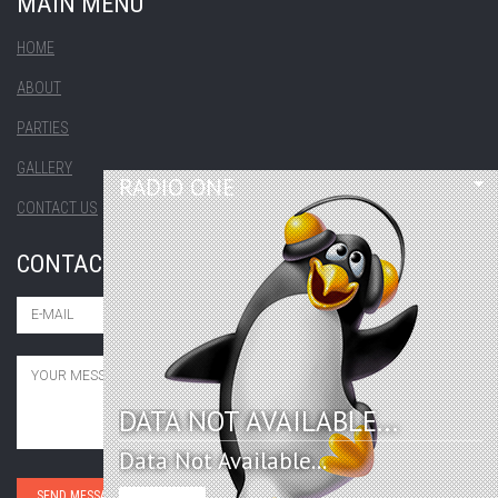
MAIN MENU
HOME
ABOUT
PARTIES
GALLERY
RADIO ONE
CONTACT US
CONTACT US
DATA NOT AVAILABLE...
Data Not Available...