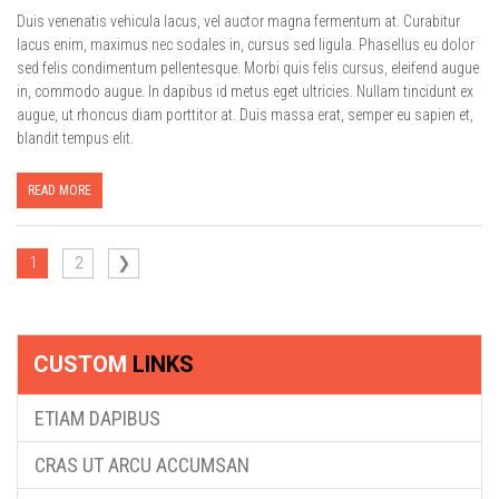
Duis venenatis vehicula lacus, vel auctor magna fermentum at. Curabitur
lacus enim, maximus nec sodales in, cursus sed ligula. Phasellus eu dolor
sed felis condimentum pellentesque. Morbi quis felis cursus, eleifend augue
in, commodo augue. In dapibus id metus eget ultricies. Nullam tincidunt ex
augue, ut rhoncus diam porttitor at. Duis massa erat, semper eu sapien et,
blandit tempus elit.
READ MORE
POSTS
1
2
❯
NAVIGATION
CUSTOM
LINKS
ETIAM DAPIBUS
CRAS UT ARCU ACCUMSAN