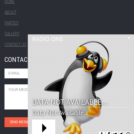
HOME
ABOUT
PARTIES
GALLERY
RADIO ONE
CONTACT US
CONTACT US
DATA NOT AVAILABLE...
Data Not Available...