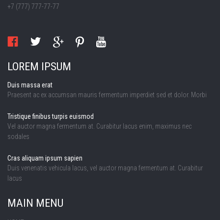
+7 (777) 777-77-77
LOREM IPSUM
Duis massa erat
Praesent ac ex accumsan mauris fermentum imperdiet sed et dolor. Morbi
Tristique finibus turpis euismod
Vel auctor magna fermentum at. Curabitur lacus enim, maximus nec
sodales
Cras aliquam ipsum sapien
Duis venenatis vehicula lacus, vel auctor magna fermentum at. Curabitur
lacus
MAIN MENU