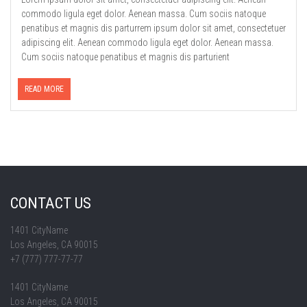
commodo ligula eget dolor. Aenean massa. Cum sociis natoque
penatibus et magnis dis parturrem ipsum dolor sit amet, consectetuer
adipiscing elit. Aenean commodo ligula eget dolor. Aenean massa.
Cum sociis natoque penatibus et magnis dis parturient
READ MORE
CONTACT US
1401 CityName
Los Angeles, CA 90015
+7 (777) 777-77-77
1401 CityName
Los Angeles, CA 90015