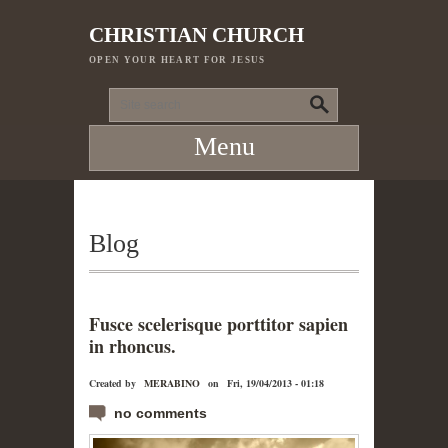
|
CHRISTIAN CHURCH
OPEN YOUR HEART FOR JESUS
Menu
Blog
Fusce scelerisque porttitor sapien
in rhoncus.
Created by
MERABINO
on
Fri, 19/04/2013 - 01:18
no comments