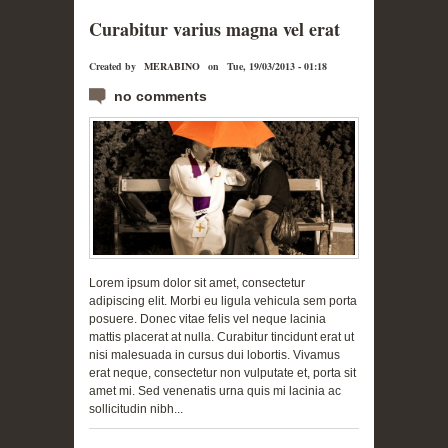
Curabitur varius magna vel erat
Created by
MERABINO
on
Tue, 19/03/2013 - 01:18
no comments
Lorem ipsum dolor sit amet, consectetur
adipiscing elit. Morbi eu ligula vehicula sem porta
posuere. Donec vitae felis vel neque lacinia
mattis placerat at nulla. Curabitur tincidunt erat ut
nisi malesuada in cursus dui lobortis. Vivamus
erat neque, consectetur non vulputate et, porta sit
amet mi. Sed venenatis urna quis mi lacinia ac
sollicitudin nibh...