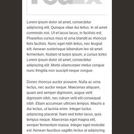
Lorem ipsum dolor sit amet, consectetur
adipiscing elit. Quisque vitae dui tellus. In sit amet
commodo nisi. Ut et lacus lacus, in facilisis est.
Phasellus cursus risus id urna blandit ac rhoncus
felis facilisis. Nunc eget nibh tellus, nec feugiat
elit. Aenean scelerisque bibendum leo sit amet
fermentum. Nullam id turpis ipsum, a cursus tortor.
Lorem ipsum dolor sit amet, consectetur
adipiscing elit. Morbi ullamcorper metus congue
nunc fringilla non suscipit neque congue.
Donec rhoncus auctor posuere. Nulla ac urna
lectus, nec auctor neque. Maecenas aliquam,
quam sed semper dignissim, augue velit
dignissim nibh, nec rutrum velit elit consequat
nibh. Etiam accumsan ultricies tempus. Mauris a
dui lectus, ut lacinia enim. Integer luctus
adipiscing placerat. Nam sed tortor lacus, quis
tempus neque. Maecenas eget magna elit,
semper fermentum massa. Integer eget molestie
est. Aenean faucibus sagittis lectus at adipiscing.