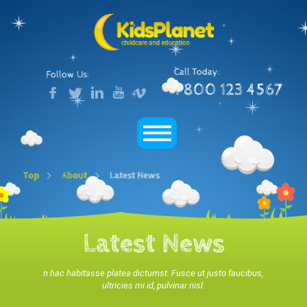
Call Today:
Follow Us:
1 800 123 4567
Top
About
Latest News
Latest News
n hac habitasse platea dictumst. Fusce ut justo faucibus,
ultricies mi id, pulvinar nisl.