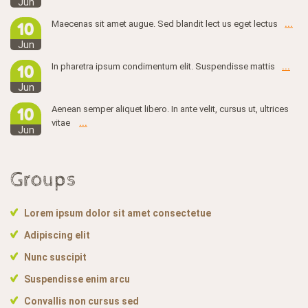
Jun
Maecenas sit amet augue. Sed blandit lect us eget lectus
10
...
Jun
In pharetra ipsum condimentum elit. Suspendisse mattis
10
...
Jun
Aenean semper aliquet libero. In ante velit, cursus ut, ultrices
10
vitae
...
Jun
Groups
Lorem ipsum dolor sit amet consectetue
Adipiscing elit
Nunc suscipit
Suspendisse enim arcu
Convallis non cursus sed