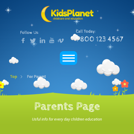
Call Today:
Follow Us:
1 800 123 4567
Top
For Parent
Parents Page
Usful info for every day children education